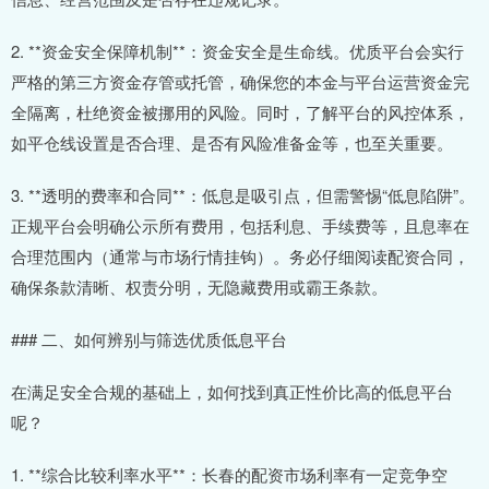
2. **资金安全保障机制**：资金安全是生命线。优质平台会实行
严格的第三方资金存管或托管，确保您的本金与平台运营资金完
全隔离，杜绝资金被挪用的风险。同时，了解平台的风控体系，
如平仓线设置是否合理、是否有风险准备金等，也至关重要。
3. **透明的费率和合同**：低息是吸引点，但需警惕“低息陷阱”。
正规平台会明确公示所有费用，包括利息、手续费等，且息率在
合理范围内（通常与市场行情挂钩）。务必仔细阅读配资合同，
确保条款清晰、权责分明，无隐藏费用或霸王条款。
### 二、如何辨别与筛选优质低息平台
在满足安全合规的基础上，如何找到真正性价比高的低息平台
呢？
1. **综合比较利率水平**：长春的配资市场利率有一定竞争空