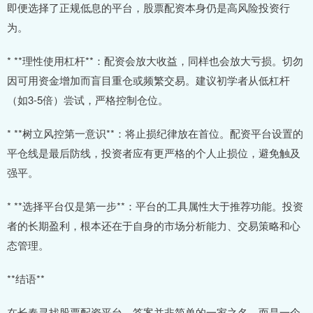
即便选择了正规低息的平台，股票配资本身仍是高风险投资行
为。
* **理性使用杠杆**：配资会放大收益，同样也会放大亏损。切勿
因可用资金增加而盲目重仓或频繁交易。建议初学者从低杠杆
（如3-5倍）尝试，严格控制仓位。
* **树立风控第一意识**：将止损纪律放在首位。配资平台设置的
平仓线是最后防线，投资者应有更严格的个人止损位，避免触及
强平。
* **选择平台仅是第一步**：平台的工具属性大于推荐功能。投资
者的长期盈利，根本还在于自身的市场分析能力、交易策略和心
态管理。
**结语**
在长春寻找股票配资平台，答案并非简单的一家之名，而是一个