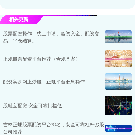
相关更新
股票配资操作：线上申请、验资入金、配资交
易、平仓结算。
正规股票配资平台推荐（合规备案）
配资实盘网上炒股，正规平台低息操作
股融宝配资 安全可靠门槛低
吉林正规股票配资平台排名，安全可靠杠杆炒股
公司推荐