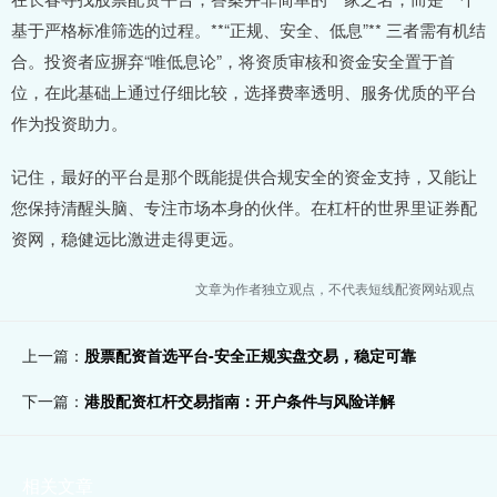
基于严格标准筛选的过程。**“正规、安全、低息”** 三者需有机结
合。投资者应摒弃“唯低息论”，将资质审核和资金安全置于首
位，在此基础上通过仔细比较，选择费率透明、服务优质的平台
作为投资助力。
记住，最好的平台是那个既能提供合规安全的资金支持，又能让
您保持清醒头脑、专注市场本身的伙伴。在杠杆的世界里证券配
资网，稳健远比激进走得更远。
文章为作者独立观点，不代表短线配资网站观点
上一篇：
股票配资首选平台-安全正规实盘交易，稳定可靠
下一篇：
港股配资杠杆交易指南：开户条件与风险详解
相关文章