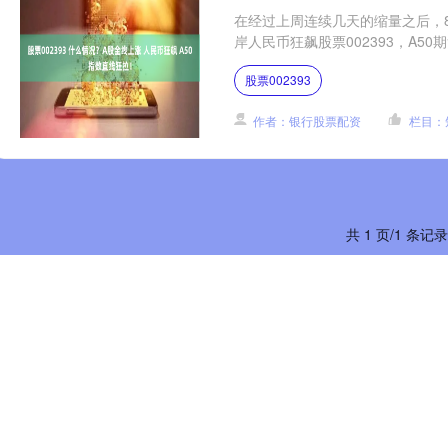
在经过上周连续几天的缩量之后，
岸人民币狂飙股票002393，A50
股票002393
作者：银行股票配资
栏目：
共 1 页/1 条记录