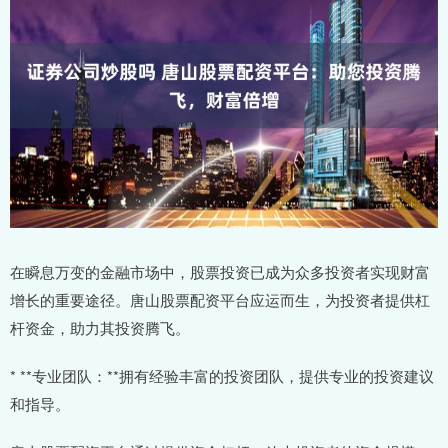
在瞬息万变的金融市场中，股票投资已成为众多投资者实现财富
增长的重要途径。唐山股票配资平台应运而生，为投资者提供杠
杆资金，助力其投资腾飞。
* **专业团队：**拥有经验丰富的投资团队，提供专业的投资建议
和指导。