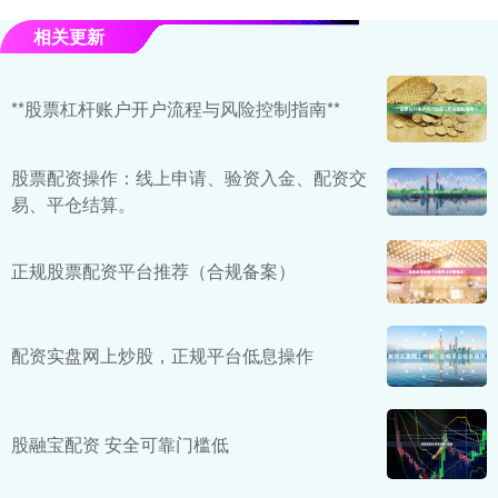
相关更新
**股票杠杆账户开户流程与风险控制指南**
股票配资操作：线上申请、验资入金、配资交
易、平仓结算。
正规股票配资平台推荐（合规备案）
配资实盘网上炒股，正规平台低息操作
股融宝配资 安全可靠门槛低