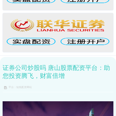
证券公司炒股吗 唐山股票配资平台：助
您投资腾飞，财富倍增
平台：短线配资网站