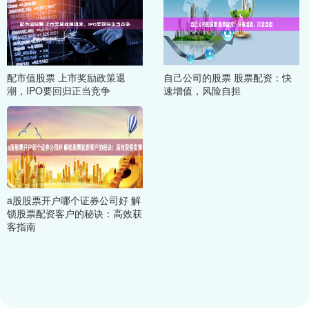
配市值股票 上市奖励政策退
自己公司的股票 股票配资：快
潮，IPO要回归正当竞争
速增值，风险自担
a股股票开户哪个证券公司好 解
锁股票配资客户的秘诀：高效获
客指南