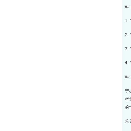
#
1
2
3
4
#
宁
考
的
希