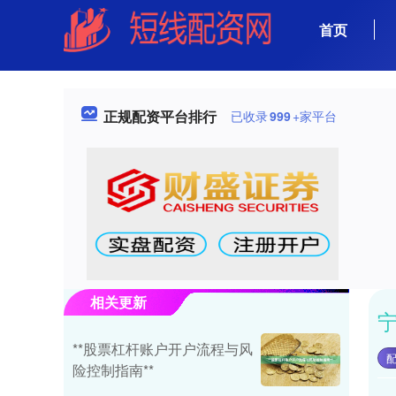
首页
正规配资平台排行
已收录
999
+家平台
相关更新
**股票杠杆账户开户流程与风
险控制指南**