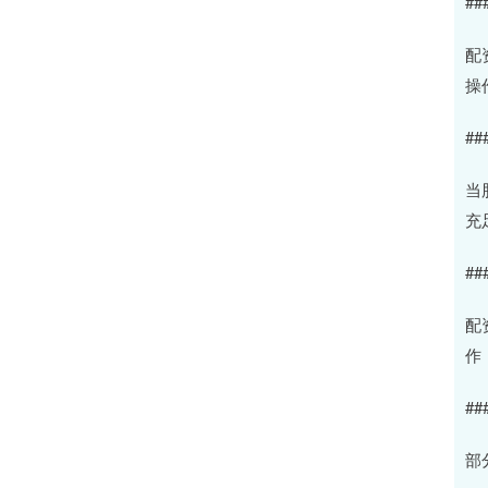
##
配
操
##
当
充
##
配
作
##
部