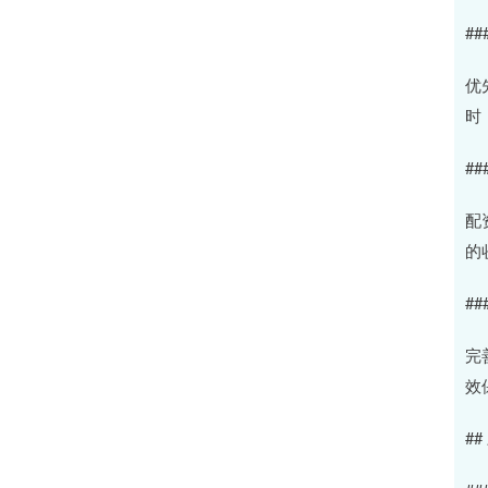
##
优
时
##
配
的
##
完
效
#