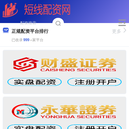
正规配资平台排行
更多
已收录
999
+家平台