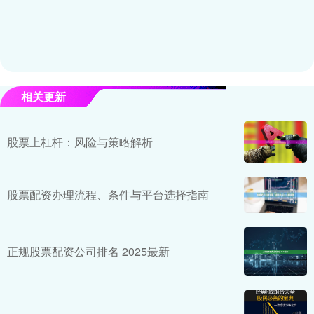
相关更新
股票上杠杆：风险与策略解析
股票配资办理流程、条件与平台选择指南
正规股票配资公司排名 2025最新