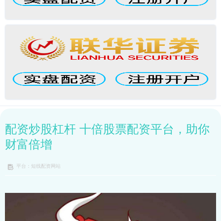
配资炒股杠杆 十倍股票配资平台，助你
财富倍增
平台：短线配资网站